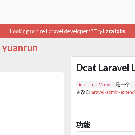
Looking to hire Laravel developers? Try
LaraJobs
yuanrun
y
Dcat Laravel 
是一个
Dcat Log Viewer
L
更改自
laravel-admin-extens
功能