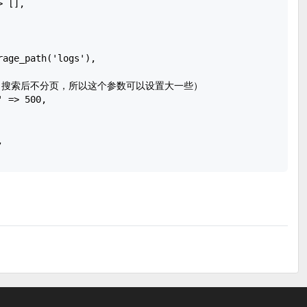
 [],

age_path('logs'),

数（搜索后不分页，所以这个参数可以设置大一些）

 => 500,


