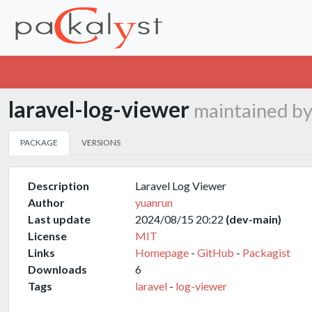
laravel-log-viewer
maintained b
PACKAGE
VERSIONS
Description
Laravel Log Viewer
Author
yuanrun
Last update
2024/08/15 20:22
(dev-main)
License
MIT
Links
Homepage
-
GitHub
-
Packagist
Downloads
6
Tags
laravel
-
log-viewer