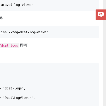
略
即可
/dcat-logs
 'dcat-logs',

 'Dcat\LogViewer',
